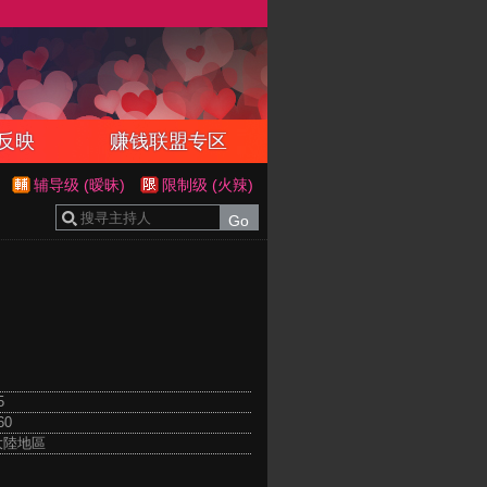
反映
赚钱联盟专区
辅导级 (暧昧)
限制级 (火辣)
5
60
 大陸地區