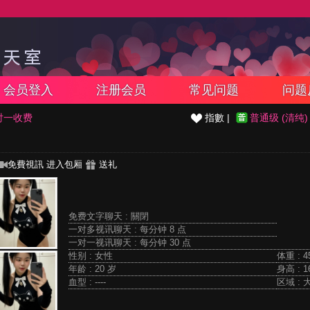
会员登入
注册会员
常见问题
问题
对一收费
指數 |
普通级 (清纯)
免費視訊
进入包厢
送礼
免费文字聊天 :
關閉
一对多视讯聊天 :
每分钟 8 点
一对一视讯聊天 :
每分钟 30 点
性别 : 女性
体重 : 4
年龄 : 20 岁
身高 : 1
血型 : ----
区域 :