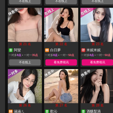
不在线上
不在线上
不在线上
第 21 名
第 22 名
第 23 名
阿蠻
白日夢
米妮米妮
一对多
8点
▪ 一对一
35点
一对多
8点
▪ 一对一
50点
一对多
8点
▪ 一对一
50点
不在线上
看免费视讯
看免费视讯
第 26 名
第 27 名
第 28 名
涵涵ㄦ
歡沁
酒釀梨渦