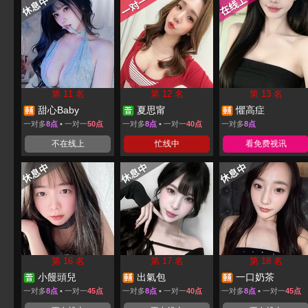
第 11 名
第 12 名
第 13 名
甜心Baby
夏思甯
懼高症
一对多
8点
▪ 一对一
50点
一对多
8点
▪ 一对一
40点
一对多
8点
不在线上
忙线中
看免费视讯
第 16 名
第 17 名
第 18 名
小饅頭兒
出氣包
一口奶茶
一对多
8点
▪ 一对一
45点
一对多
8点
▪ 一对一
40点
一对多
8点
▪ 一对一
45点