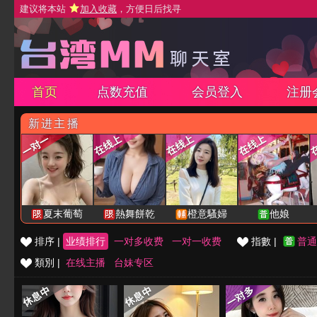
建议将本站
加入收藏
，方便日后找寻
首页
点数充值
会员登入
注册
新进主播
夏末葡萄
熱舞餅乾
橙意騷婦
他娘
排序 |
业绩排行
一对多收费
一对一收费
指數 |
普通
類別 |
在线主播
台妹专区